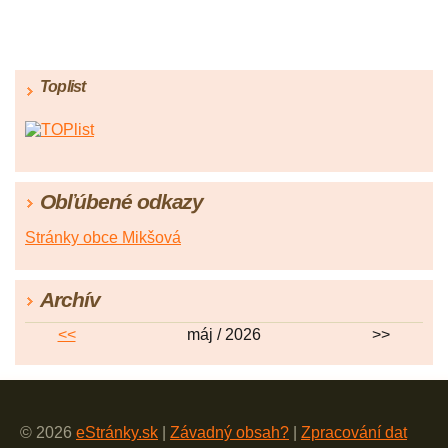
Toplist
Obľúbené odkazy
Stránky obce Mikšová
Archív
<<
máj / 2026
>>
© 2026
eStránky.sk
|
Závadný obsah?
|
Zpracování dat